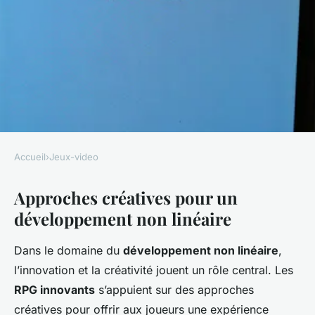
Accueil
›
Jeux-video
JEUX-VIDEO
Approches créatives pour un
Explorez des approches
développement non linéaire
créatives pour établir un
système de développement
Dans le domaine du
développement non linéaire
,
non linéaire dans un rpg
l’innovation et la créativité jouent un rôle central. Les
RPG innovants
s’appuient sur des approches
Antonin
•
25 février 2025
•
6 min de lecture
créatives pour offrir aux joueurs une expérience