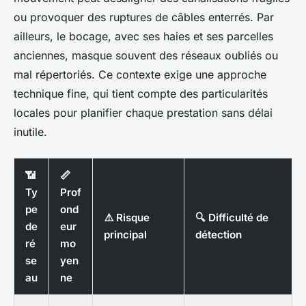
ou provoquer des ruptures de câbles enterrés. Par
ailleurs, le bocage, avec ses haies et ses parcelles
anciennes, masque souvent des réseaux oubliés ou
mal répertoriés. Ce contexte exige une approche
technique fine, qui tient compte des particularités
locales pour planifier chaque prestation sans délai
inutile.
📶
📏
Ty
Prof
pe
ond
⚠️ Risque
🔍 Difficulté de
de
eur
principal
détection
ré
mo
se
yen
au
ne