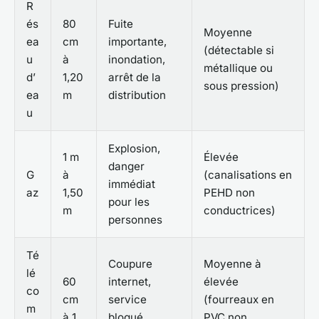
R
és
80
Fuite
Moyenne
ea
cm
importante,
(détectable si
u
à
inondation,
métallique ou
d’
1,20
arrêt de la
sous pression)
ea
m
distribution
u
Explosion,
1 m
Élevée
danger
G
à
(canalisations en
immédiat
az
1,50
PEHD non
pour les
m
conductrices)
personnes
Té
Coupure
Moyenne à
lé
60
internet,
élevée
co
cm
service
(fourreaux en
m
à 1
bloqué,
PVC non