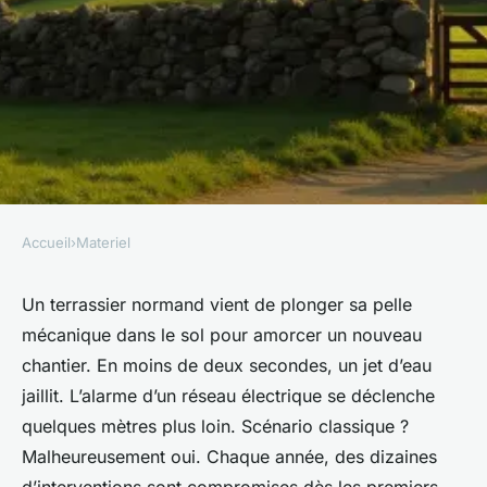
Accueil
›
Materiel
MATERIEL
Détecter des réseaux en
Un terrassier normand vient de plonger sa pelle
mécanique dans le sol pour amorcer un nouveau
Normandie : un enjeu souvent
chantier. En moins de deux secondes, un jet d’eau
sous-estimé
jaillit. L’alarme d’un réseau électrique se déclenche
quelques mètres plus loin. Scénario classique ?
Séraphine
•
10/06/2026 10:19
•
9 min de lecture
Malheureusement oui. Chaque année, des dizaines