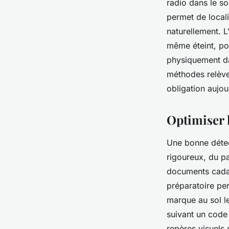
radio dans le sol
permet de local
naturellement. L
même éteint, pou
physiquement dan
méthodes relève
obligation aujou
Optimiser l
Une bonne détect
rigoureux, du pa
documents cadas
préparatoire per
marque au sol l
suivant un code 
repères visuels 