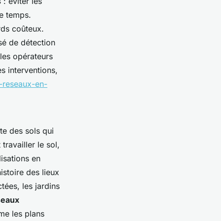
s
: éviter les
de temps.
ards coûteux.
isé de détection
 les opérateurs
s interventions,
s-reseaux-en-
te des sols qui
ravailler le sol,
isations en
istoire des lieux
tées, les jardins
seaux
me les plans