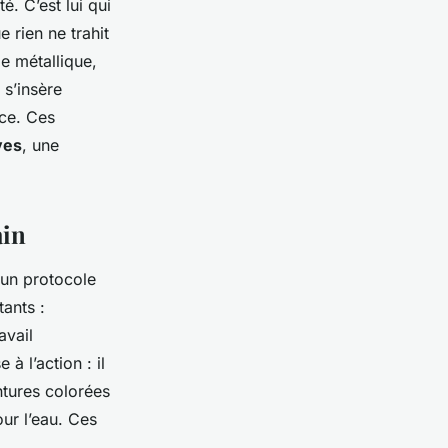
é. C’est lui qui
rien ne trahit
le métallique,
 s’insère
ace. Ces
ves
, une
ain
 un protocole
ants :
avail
à l’action : il
tures colorées
our l’eau. Ces