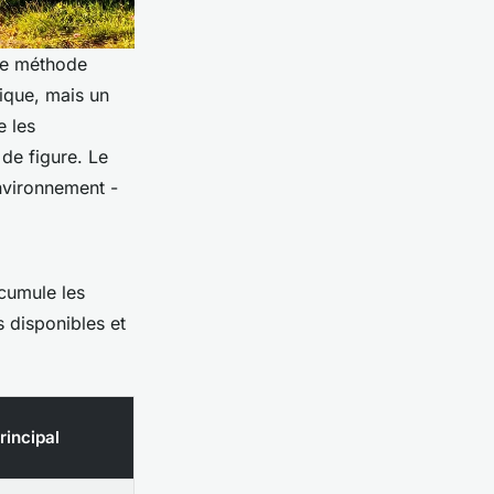
une méthode
tique, mais un
e les
de figure. Le
nvironnement -
 cumule les
 disponibles et
rincipal