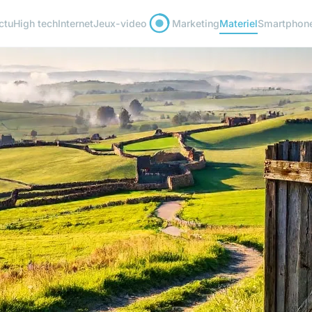
ctu
High tech
Internet
Jeux-video
Marketing
Materiel
Smartphon