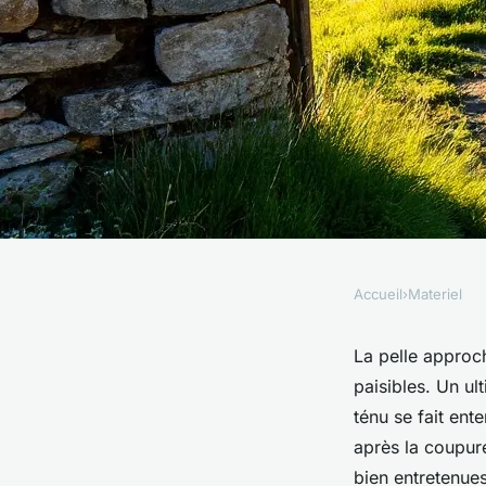
Accueil
›
Materiel
MATERIEL
Les stratégies pour i
La pelle approc
paisibles. Un u
réseaux en Norman
ténu se fait ent
après la coupure
bien entretenues