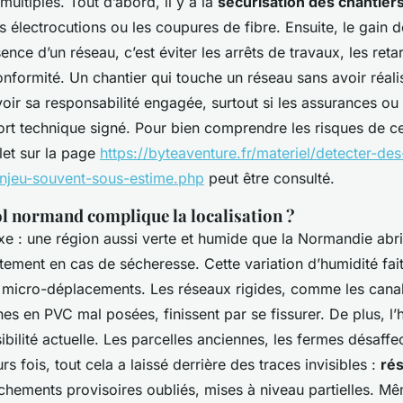
multiples. Tout d’abord, il y a la
sécurisation des chantier
es électrocutions ou les coupures de fibre. Ensuite, le gain 
sence d’un réseau, c’est éviter les arrêts de travaux, les ret
 conformité. Un chantier qui touche un réseau sans avoir réal
ir sa responsabilité engagée, surtout si les assurances ou
ort technique signé. Pour bien comprendre les risques de ce
let sur la page
https://byteaventure.fr/materiel/detecter-de
njeu-souvent-sous-estime.php
peut être consulté.
ol normand complique la localisation ?
xe : une région aussi verte et humide que la Normandie abri
rtement en cas de sécheresse. Cette variation d’humidité fait t
micro-déplacements. Les réseaux rigides, comme les canal
nes en PVC mal posées, finissent par se fissurer. De plus, l’h
sibilité actuelle. Les parcelles anciennes, les fermes désaffec
s fois, tout cela a laissé derrière des traces invisibles :
ré
chements provisoires oubliés, mises à niveau partielles. Mê