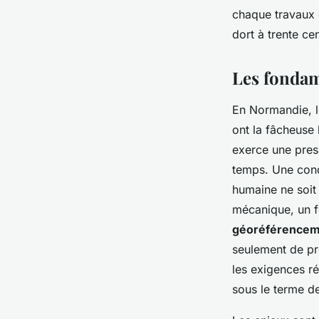
Séraphine
•
01/07/2026 14:14
•
10 min de lecture
chaque travaux d
dort à trente ce
Les fondam
En Normandie, le
ont la fâcheuse
exerce une press
temps. Une cond
humaine ne soit 
mécanique, un fo
géoréférencem
seulement de pré
les exigences r
sous le terme d