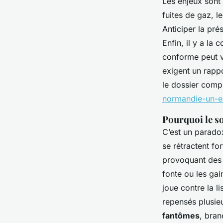
Les enjeux sont 
fuites de gaz, l
Anticiper la pré
Enfin, il y a la
conforme peut vo
exigent un rapp
le dossier comp
normandie-un-e
Pourquoi le s
C’est un parado
se rétractent fo
provoquant des 
fonte ou les gai
joue contre la li
repensés plusieur
fantômes
, bran