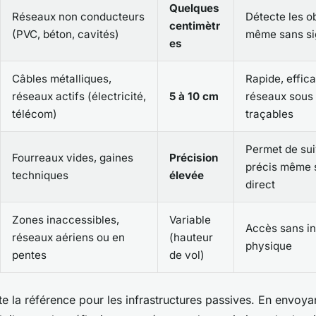
Quelques
Réseaux non conducteurs
Détecte les ob
centimètr
(PVC, béton, cavités)
même sans si
es
Câbles métalliques,
Rapide, effic
réseaux actifs (électricité,
5 à 10 cm
réseaux sous 
télécom)
traçables
Permet de su
Fourreaux vides, gaines
Précision
précis même 
techniques
élevée
direct
Zones inaccessibles,
Variable
Accès sans in
réseaux aériens ou en
(hauteur
physique
pentes
de vol)
te la référence pour les infrastructures passives. En envoy