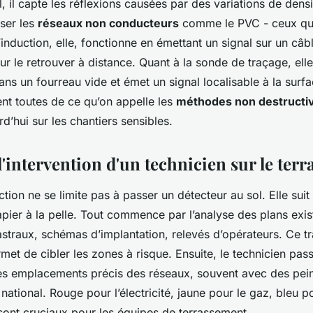
, il capte les réflexions causées par des variations de densit
iser les
réseaux non conducteurs
comme le PVC - ceux que 
’induction, elle, fonctionne en émettant un signal sur un câb
r le retrouver à distance. Quant à la sonde de traçage, elle
s un fourreau vide et émet un signal localisable à la surf
nt toutes de ce qu’on appelle les
méthodes non destructi
rd’hui sur les chantiers sensibles.
'intervention d'un technicien sur le terr
ion ne se limite pas à passer un détecteur au sol. Elle suit
pier à la pelle. Tout commence par l’analyse des plans exist
traux, schémas d’implantation, relevés d’opérateurs. Ce tr
met de cibler les zones à risque. Ensuite, le technicien passe 
es emplacements précis des réseaux, souvent avec des pein
national. Rouge pour l’électricité, jaune pour le gaz, bleu p
sont cruciaux pour les équipes de terrassement.