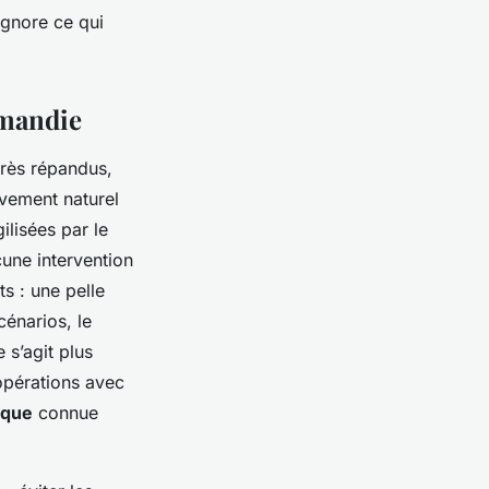
ignore ce qui
rmandie
très répandus,
vement naturel
ilisées par le
une intervention
s : une pelle
cénarios, le
 s’agit plus
opérations avec
ique
connue